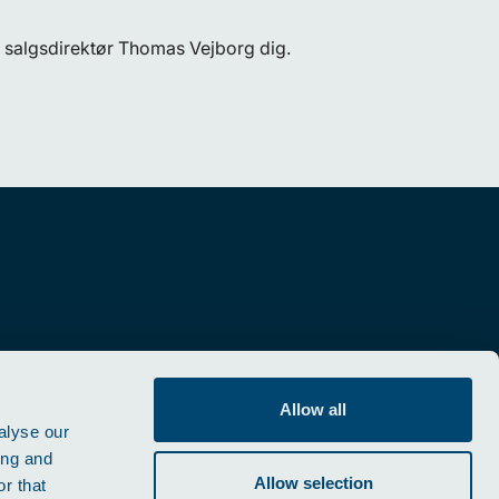
s salgsdirektør Thomas Vejborg dig.
Allow all
alyse our
ing and
Allow selection
r that