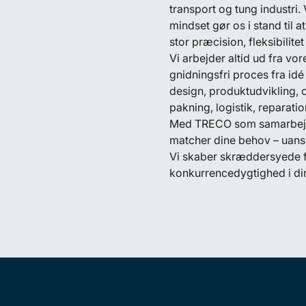
transport og tung industri
mindset gør os i stand til
stor præcision, fleksibilitet 
Vi arbejder altid ud fra v
gnidningsfri proces fra id
design, produktudvikling, o
pakning, logistik, reparati
Med TRECO som samarbejds
matcher dine behov – uanset
Vi skaber skræddersyede fo
konkurrencedygtighed i di