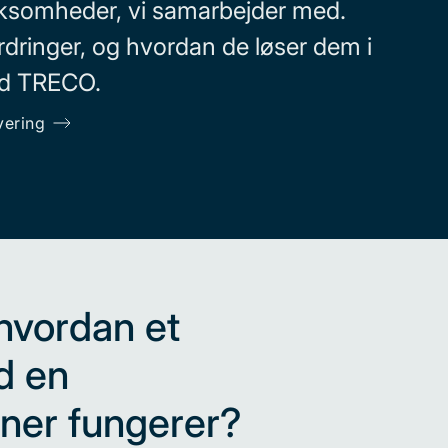
rksomheder, vi samarbejder med.
dringer, og hvordan de løser dem i
ed TRECO.
vering
 hvordan et
d en
ner fungerer?