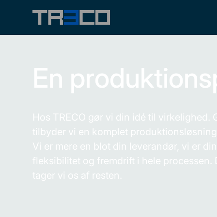
En produktionsp
Hos TRECO gør vi din idé til virkelighed
tilbyder vi en komplet produktionsløsning –
Vi er mere en blot din leverandør, vi er din
fleksibilitet og fremdrift i hele processen
tager vi os af resten.