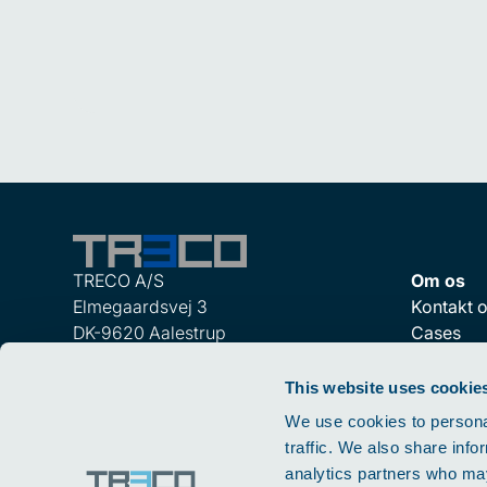
TRECO A/S
Om os
Elmegaardsvej 3
Kontakt 
DK-9620 Aalestrup
Cases
+45 98 64 22 44
Ledige sti
CVR: 87 21 07 15
TRECO Po
This website uses cookie
We use cookies to personal
TRECO Hadsund A/S
traffic. We also share info
Ringvejen 2A
analytics partners who may