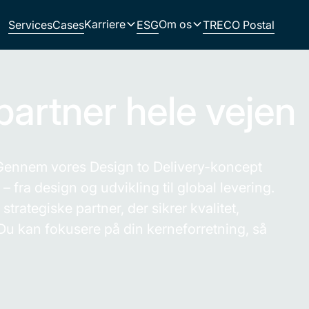
Karriere
Om os
Services
Cases
ESG
TRECO Postal
artner hele vejen
. Gennem vores Design to Delivery-koncept
 fra design og udvikling til global levering.
 strategiske partner, der sikrer kvalitet,
. Du kan fokusere på din kerneforretning, så